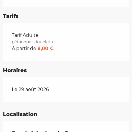
Tarifs
Tarifs 2026
Tarif Adulte
pétanque : doublette
À partir de
8,00 €
Horaires
Le 29 août 2026
Localisation