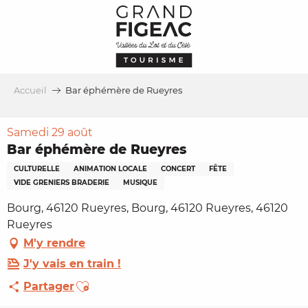
Aller
au
contenu
principal
Accueil
Bar éphémère de Rueyres
Samedi 29 août
Bar éphémère de Rueyres
CULTURELLE
ANIMATION LOCALE
CONCERT
FÊTE
VIDE GRENIERS BRADERIE
MUSIQUE
Bourg, 46120 Rueyres, Bourg, 46120 Rueyres, 46120
Rueyres
M'y rendre
J'y vais en train !
Ajouter aux favoris
Partager