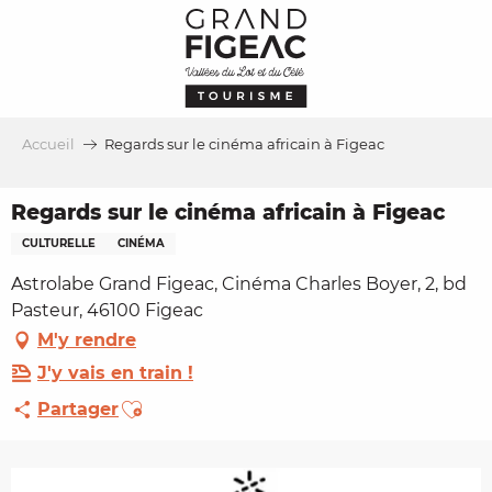
Aller
au
contenu
principal
Accueil
Regards sur le cinéma africain à Figeac
Regards sur le cinéma africain à Figeac
CULTURELLE
CINÉMA
Astrolabe Grand Figeac, Cinéma Charles Boyer, 2, bd
Pasteur, 46100 Figeac
M'y rendre
J'y vais en train !
Ajouter aux favoris
Partager