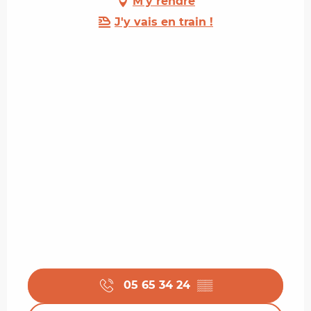
M'y rendre
J'y vais en train !
05 65 34 24
▒▒