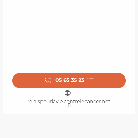
05 65 35 23
▒▒
relaispourlavie.contrelecancer.net