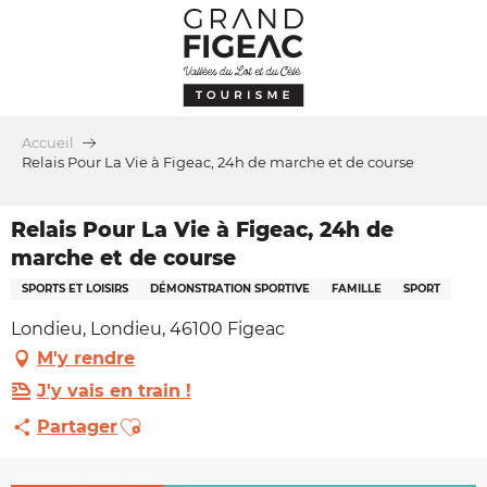
Aller
au
contenu
principal
Accueil
Relais Pour La Vie à Figeac, 24h de marche et de course
Relais Pour La Vie à Figeac, 24h de
marche et de course
SPORTS ET LOISIRS
DÉMONSTRATION SPORTIVE
FAMILLE
SPORT
Londieu, Londieu, 46100 Figeac
M'y rendre
J'y vais en train !
Ajouter aux favoris
Partager