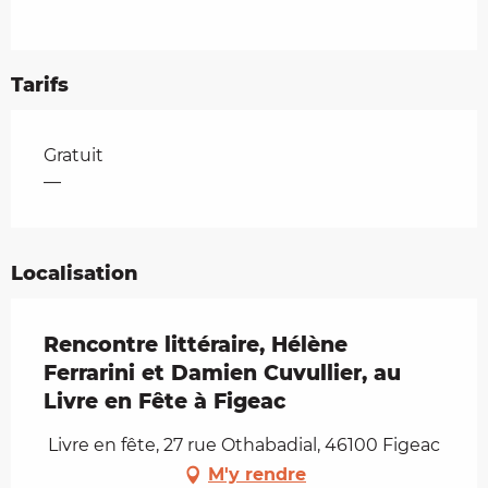
Tarifs
Tarifs 2026
Gratuit
—
Localisation
Rencontre littéraire, Hélène
Ferrarini et Damien Cuvullier, au
Livre en Fête à Figeac
Livre en fête, 27 rue Othabadial, 46100 Figeac
M'y rendre