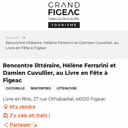
Aller
au
contenu
principal
Accueil
Rencontre littéraire, Hélène Ferrarini et Damien Cuvullier, au
Livre en Fête à Figeac
Rencontre littéraire, Hélène Ferrarini et
Damien Cuvullier, au Livre en Fête à
Figeac
CULTURELLE
RENCONTRES
LITTÉRATURE
Livre en fête, 27 rue Othabadial, 46100 Figeac
M'y rendre
J'y vais en train !
Ajouter aux favoris
Partager