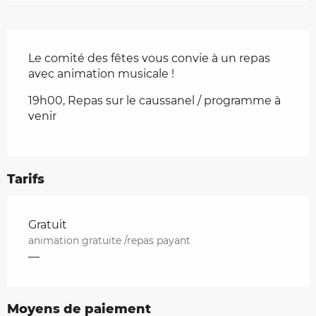
Description
Le comité des fêtes vous convie à un repas 
avec animation musicale !
19h00, Repas sur le caussanel / programme à 
venir
Tarifs
Tarifs 2026
Gratuit
animation gratuite /repas payant
—
Moyens de paiement