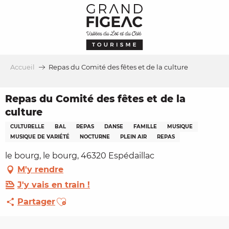
Aller
au
contenu
principal
Accueil
Repas du Comité des fêtes et de la culture
Repas du Comité des fêtes et de la
culture
CULTURELLE
BAL
REPAS
DANSE
FAMILLE
MUSIQUE
MUSIQUE DE VARIÉTÉ
NOCTURNE
PLEIN AIR
REPAS
le bourg, le bourg, 46320 Espédaillac
M'y rendre
J'y vais en train !
Ajouter aux favoris
Partager