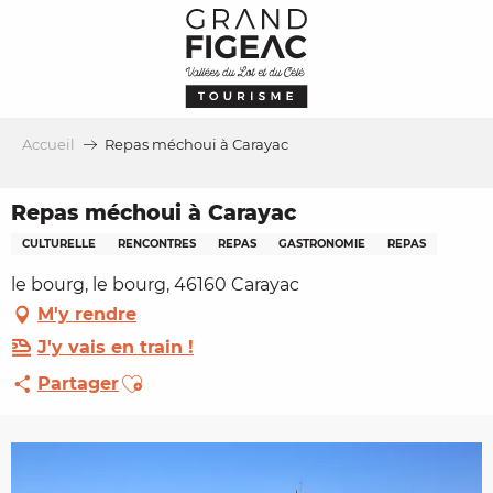
Aller
au
contenu
principal
Accueil
Repas méchoui à Carayac
Repas méchoui à Carayac
CULTURELLE
RENCONTRES
REPAS
GASTRONOMIE
REPAS
le bourg, le bourg, 46160 Carayac
M'y rendre
J'y vais en train !
Ajouter aux favoris
Partager