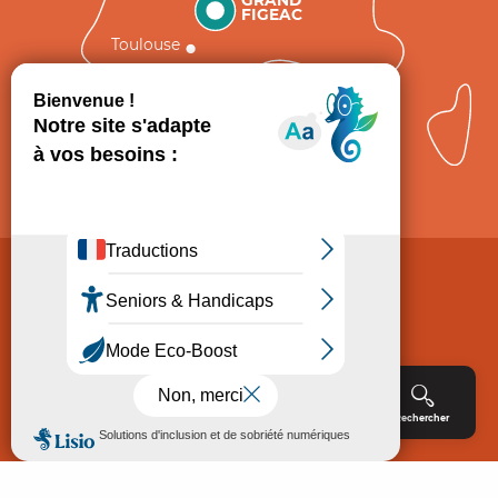
GRAND
FIGEAC
Toulouse
Comment venir ?
Mentions légales
Politique de Protection des données
Consentement
CGV
Accessibilité : non conforme
Menu
Agenda
Rechercher
Billetterie
Réservation