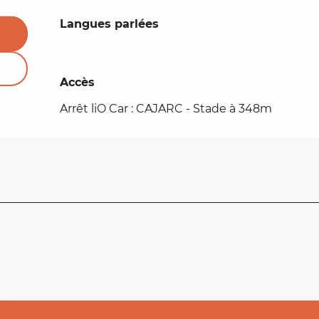
Langues parlées
Langues parlées
Accès
Accès
Arrêt liO Car : CAJARC - Stade à 348m