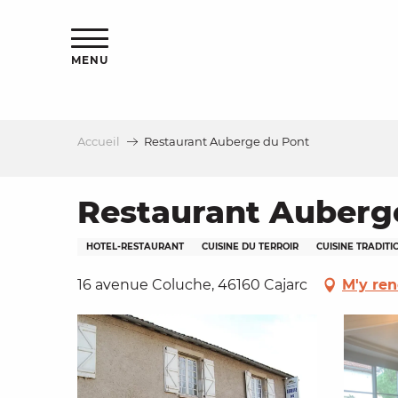
Aller
s
au
contenu
MENU
principal
Accueil
Restaurant Auberge du Pont
le
Restaurant Auberg
HOTEL-RESTAURANT
CUISINE DU TERROIR
CUISINE TRADIT
16 avenue Coluche, 46160 Cajarc
M'y ren