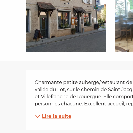
es
t
Description
Charmante petite auberge/restaurant de ca
vallée du Lot, sur le chemin de Saint Ja
et Villefranche de Rouergue. Elle comport
personnes chacune. Excellent accueil, repa
Lire la suite