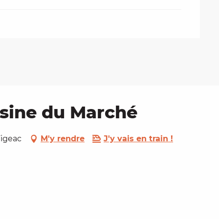
isine du Marché
Figeac
M'y rendre
J'y vais en train !