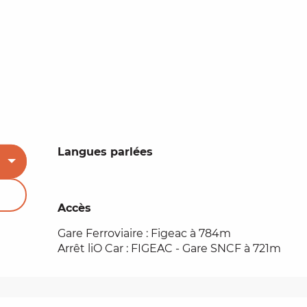
Langues parlées
Langues parlées
Accès
Accès
Gare Ferroviaire : Figeac à 784m
Arrêt liO Car : FIGEAC - Gare SNCF à 721m