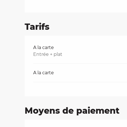
Tarifs
Tarifs 2026
A la carte
Entrée + plat
A la carte
Moyens de paiement