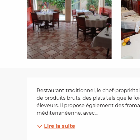
es
t
Description
Restaurant traditionnel, le chef-propriétai
de produits bruts, des plats tels que le foi
éleveurs. Il propose également des fromag
méditerranéenne, avec...
Lire la suite