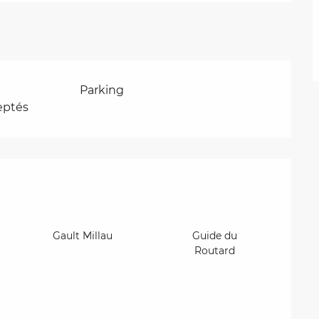
Parking
eptés
tions
Gault Millau
Guide du
Routard