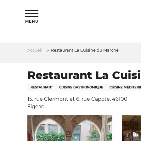
Aller
s
au
contenu
MENU
principal
Accueil
Restaurant La Cuisine du Marché
le
Restaurant La Cuis
RESTAURANT
CUISINE GASTRONOMIQUE
CUISINE MÉDITER
15, rue Clermont et 6, rue Capote, 46100
Figeac