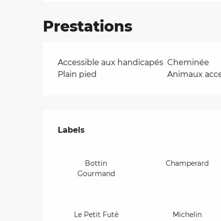
Prestations
Accessible aux handicapés
Cheminée
Plain pied
Animaux acc
Offres de presta
Labels
Labels
Bottin
Champerard
Gourmand
Le Petit Futé
Michelin