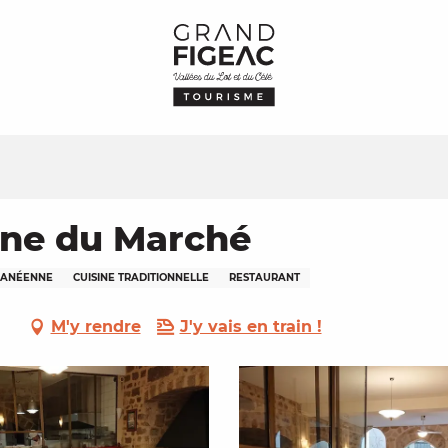
ine du Marché
RANÉENNE
CUISINE TRADITIONNELLE
RESTAURANT
M'y rendre
J'y vais en train !