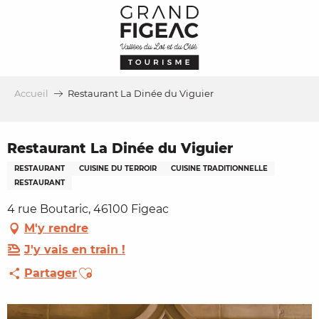
Aller
au
contenu
principal
Accueil
Restaurant La Dinée du Viguier
Restaurant La Dinée du Viguier
RESTAURANT
CUISINE DU TERROIR
CUISINE TRADITIONNELLE
RESTAURANT
4 rue Boutaric, 46100 Figeac
M'y rendre
J'y vais en train !
Ajouter aux favoris
Partager