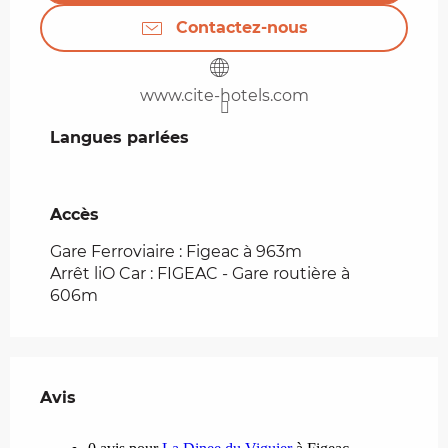
Contactez-nous
www.cite-hotels.com
Langues parlées
Langues parlées
Accès
Accès
Gare Ferroviaire : Figeac à 963m
Arrêt liO Car : FIGEAC - Gare routière à
606m
Avis
Avis