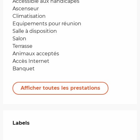
Accessible aux handicapés
Ascenseur
Climatisation
Equipements pour réunion
Salle à disposition
Salon
Terrasse
Animaux acceptés
Accès Internet
Banquet
Afficher toutes les prestations
Offres de prestations
Labels
Labels