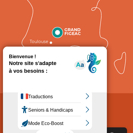
GRAND
FIGEAC
Toulouse
Comment venir ?
Mentions légales
Politique de Protection des données
Consentement
CGV
Accessibilité : non conforme