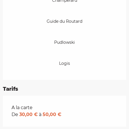
Champerard
Guide du Routard
Pudlowski
Logis
Tarifs
Tarifs 2026
A la carte
De
30,00 €
à
50,00 €