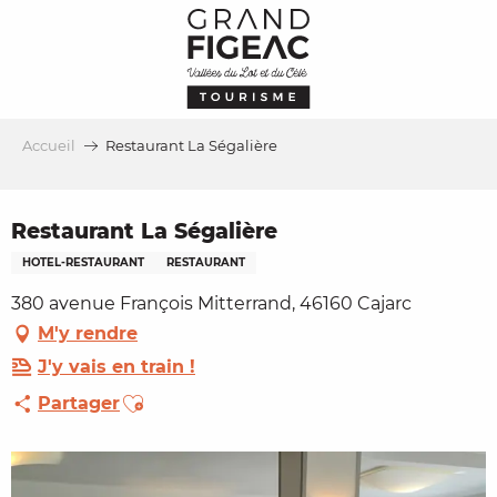
Aller
au
contenu
principal
Accueil
Restaurant La Ségalière
Restaurant La Ségalière
HOTEL-RESTAURANT
RESTAURANT
380 avenue François Mitterrand, 46160 Cajarc
M'y rendre
J'y vais en train !
Ajouter aux favoris
Partager