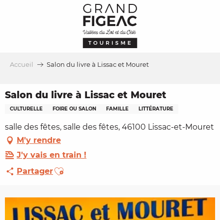
Aller
au
contenu
principal
Accueil
Salon du livre à Lissac et Mouret
Salon du livre à Lissac et Mouret
CULTURELLE
FOIRE OU SALON
FAMILLE
LITTÉRATURE
salle des fêtes, salle des fêtes, 46100 Lissac-et-Mouret
M'y rendre
J'y vais en train !
Ajouter aux favoris
Partager