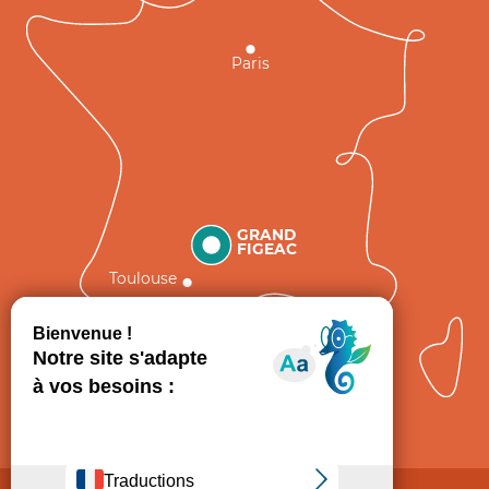
Paris
GRAND
FIGEAC
Toulouse
Comment venir ?