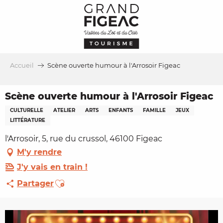
Aller
au
contenu
principal
Accueil
Scène ouverte humour à l'Arrosoir Figeac
Scène ouverte humour à l'Arrosoir Figeac
CULTURELLE
ATELIER
ARTS
ENFANTS
FAMILLE
JEUX
LITTÉRATURE
l'Arrosoir, 5, rue du crussol, 46100 Figeac
M'y rendre
J'y vais en train !
Ajouter aux favoris
Partager