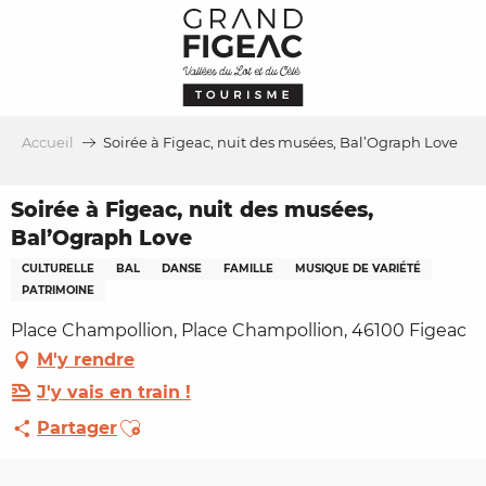
Aller
au
contenu
principal
Accueil
Soirée à Figeac, nuit des musées, Bal’Ograph Love
Soirée à Figeac, nuit des musées,
Bal’Ograph Love
CULTURELLE
BAL
DANSE
FAMILLE
MUSIQUE DE VARIÉTÉ
PATRIMOINE
Place Champollion, Place Champollion, 46100 Figeac
M'y rendre
J'y vais en train !
Ajouter aux favoris
Partager