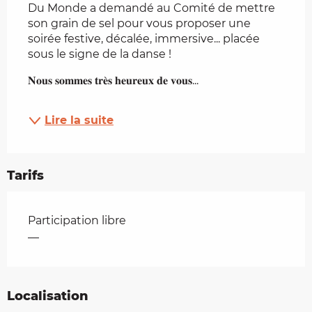
Du Monde a demandé au Comité de mettre 
son grain de sel pour vous proposer une 
soirée festive, décalée, immersive... placée 
sous le signe de la danse !
𝐍𝐨𝐮𝐬 𝐬𝐨𝐦𝐦𝐞𝐬 𝐭𝐫𝐞̀𝐬 𝐡𝐞𝐮𝐫𝐞𝐮𝐱 𝐝𝐞 𝐯𝐨𝐮𝐬...
Lire la suite
Tarifs
Tarifs 2026
Participation libre
—
Localisation