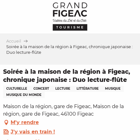
Aller
au
contenu
principal
Accueil
Soirée à la maison de la région à Figeac, chronique japonaise :
Duo lecture-flûte
Soirée à la maison de la région à Figeac,
chronique japonaise : Duo lecture-flûte
CULTURELLE
CONCERT
LECTURE
LITTÉRATURE
MUSIQUE
MUSIQUE DU MONDE
Maison de la région, gare de Figeac, Maison de la
région, gare de Figeac, 46100 Figeac
M'y rendre
J'y vais en train !
Ajouter aux favoris