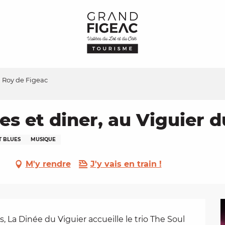
u Roy de Figeac
es et diner, au Viguier 
T BLUES
MUSIQUE
M'y rendre
J'y vais en train !
 La Dinée du Viguier accueille le trio The Soul 