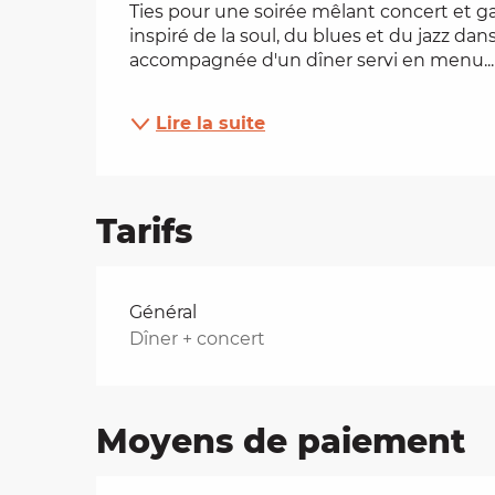
Ties pour une soirée mêlant concert et g
inspiré de la soul, du blues et du jazz da
es
accompagnée d'un dîner servi en menu...
t
Lire la suite
Tarifs
Tarifs 2026
Général
Dîner + concert
Moyens de paiement