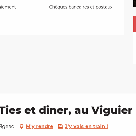
aiement
Chèques bancaires et postaux
Ties et diner, au Viguier
Figeac
M'y rendre
J'y vais en train !