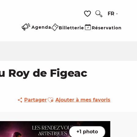
FR
Recherche
Voir les favoris
Agenda
Billetterie
Réservation
du Roy de Figeac
Ajouter aux favoris
Partager
Ajouter à mes favoris
+1 photo