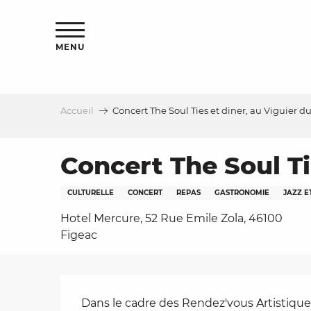
Aller
s
au
contenu
MENU
principal
Accueil
Concert The Soul Ties et diner, au Viguier d
le
Concert The Soul Ti
CULTURELLE
CONCERT
REPAS
GASTRONOMIE
JAZZ E
Hotel Mercure, 52 Rue Emile Zola, 46100
Figeac
Description
Dans le cadre des Rendez'vous Artistiques,