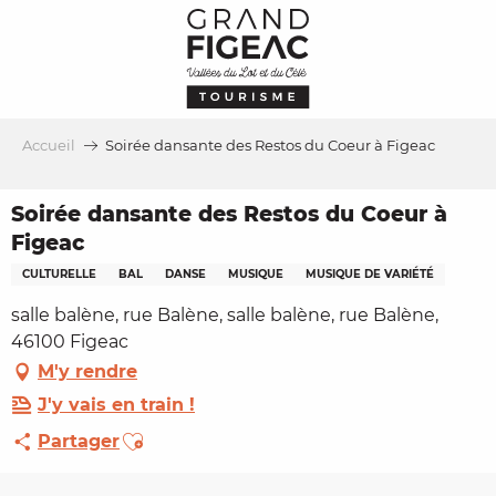
Aller
au
contenu
principal
Accueil
Soirée dansante des Restos du Coeur à Figeac
Soirée dansante des Restos du Coeur à
Figeac
CULTURELLE
BAL
DANSE
MUSIQUE
MUSIQUE DE VARIÉTÉ
salle balène, rue Balène, salle balène, rue Balène,
46100 Figeac
M'y rendre
J'y vais en train !
Ajouter aux favoris
Partager