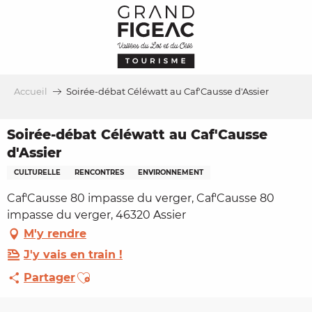
Aller
au
contenu
principal
Accueil
Soirée-débat Céléwatt au Caf'Causse d'Assier
Soirée-débat Céléwatt au Caf'Causse
d'Assier
CULTURELLE
RENCONTRES
ENVIRONNEMENT
Caf'Causse 80 impasse du verger, Caf'Causse 80
impasse du verger, 46320 Assier
M'y rendre
J'y vais en train !
Ajouter aux favoris
Partager