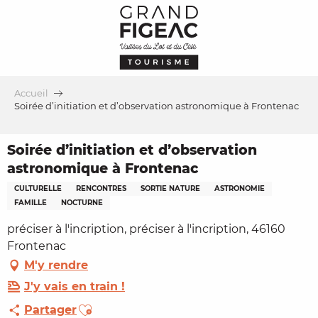
Aller
au
contenu
principal
Accueil
Soirée d’initiation et d’observation astronomique à Frontenac
Soirée d’initiation et d’observation
astronomique à Frontenac
CULTURELLE
RENCONTRES
SORTIE NATURE
ASTRONOMIE
FAMILLE
NOCTURNE
préciser à l'incription, préciser à l'incription, 46160
Frontenac
M'y rendre
J'y vais en train !
Ajouter aux favoris
Partager