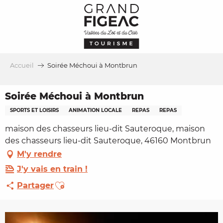
Aller
au
contenu
principal
Accueil
Soirée Méchoui à Montbrun
Soirée Méchoui à Montbrun
SPORTS ET LOISIRS
ANIMATION LOCALE
REPAS
REPAS
maison des chasseurs lieu-dit Sauteroque, maison
des chasseurs lieu-dit Sauteroque, 46160 Montbrun
M'y rendre
J'y vais en train !
Ajouter aux favoris
Partager