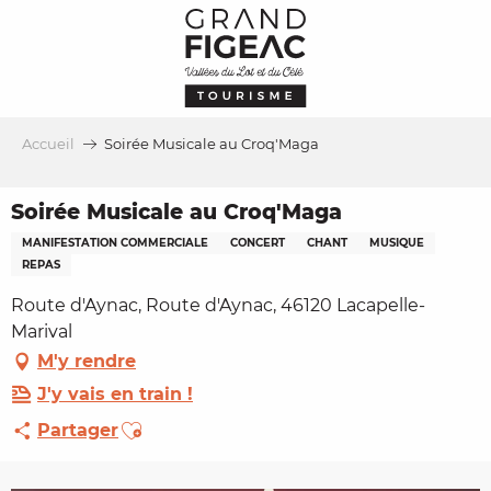
Aller
au
contenu
principal
Accueil
Soirée Musicale au Croq'Maga
Soirée Musicale au Croq'Maga
MANIFESTATION COMMERCIALE
CONCERT
CHANT
MUSIQUE
REPAS
Route d'Aynac, Route d'Aynac, 46120 Lacapelle-
Marival
M'y rendre
J'y vais en train !
Ajouter aux favoris
Partager