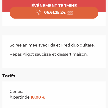
Ouverture et coordonnées
ÉVÉNEMENT TERMINÉ
06.61.25.24.
▒▒
Description
Soirée animée avec Ilda et Fred duo guitare.
Repas Aligot saucisse et dessert maison.
Tarifs
Tarifs 2026
Général
À partir de
18,00 €