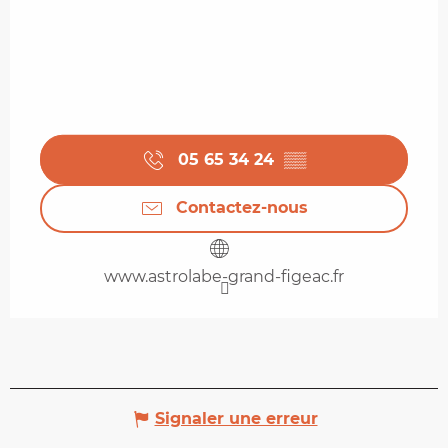
05 65 34 24
▒▒
Contactez-nous
www.astrolabe-grand-figeac.fr
Signaler une erreur