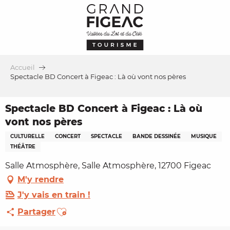
Aller
au
contenu
principal
Accueil
Spectacle BD Concert à Figeac : Là où vont nos pères
Spectacle BD Concert à Figeac : Là où
vont nos pères
CULTURELLE
CONCERT
SPECTACLE
BANDE DESSINÉE
MUSIQUE
THÉÂTRE
Salle Atmosphère, Salle Atmosphère, 12700 Figeac
M'y rendre
J'y vais en train !
Ajouter aux favoris
Partager