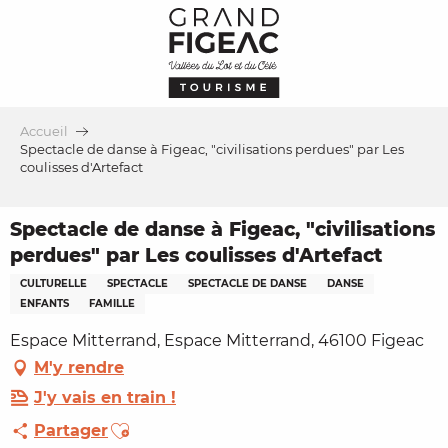
Aller
au
contenu
principal
Accueil
Spectacle de danse à Figeac, "civilisations perdues" par Les
coulisses d'Artefact
Spectacle de danse à Figeac, "civilisations
perdues" par Les coulisses d'Artefact
CULTURELLE
SPECTACLE
SPECTACLE DE DANSE
DANSE
ENFANTS
FAMILLE
Espace Mitterrand, Espace Mitterrand, 46100 Figeac
M'y rendre
J'y vais en train !
Ajouter aux favoris
Partager