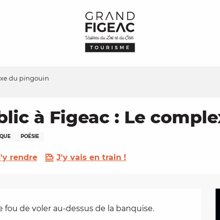
exe du pingouin
lic à Figeac : Le compl
IQUE
POÉSIE
'y rendre
J'y vais en train !
e fou de voler au-dessus de la banquise. 