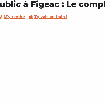
ublic à Figeac : Le comp
M'y rendre
J'y vais en train !