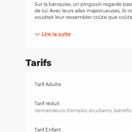
Sur la banquise, un pingouin regarde passe
es
de lui. Avec leurs ailes majestueuses, ils o
voudrait leur ressembler coûte que coûte,.
t
Lire la suite
Tarifs
Tarifs 2026
Tarif Adulte
Tarif réduit
demandeurs d’emploi, étudiants, bénéficia
Tarif Enfant