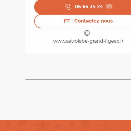
05 65 34 24
▒▒
Contactez-nous
www.astrolabe-grand-figeac.fr