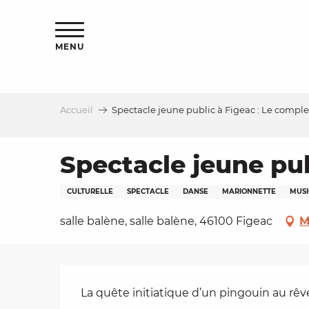
Aller
s
au
contenu
MENU
principal
Accueil
Spectacle jeune public à Figeac : Le compl
le
Spectacle jeune pub
CULTURELLE
SPECTACLE
DANSE
MARIONNETTE
MUS
salle balène, salle balène, 46100 Figeac
M
Description
La quête initiatique d’un pingouin au rêv