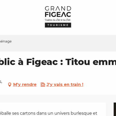
mménage
blic à Figeac : Titou e
,
M'y rendre
J'y vais en train !
éballe ses cartons dans un univers burlesque et 