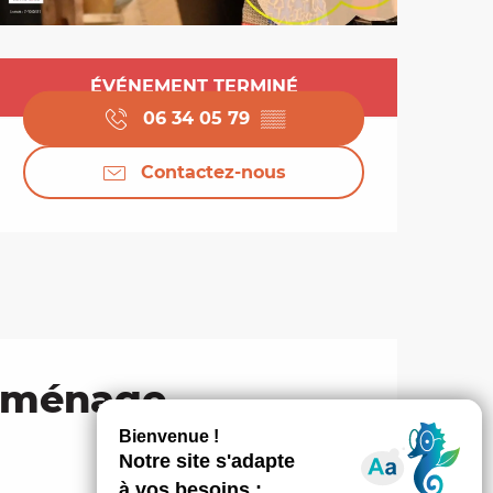
Ouverture et coordo
ÉVÉNEMENT TERMINÉ
06 34 05 79
▒▒
Contactez-nous
emménage