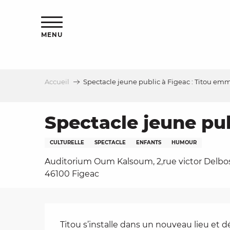
Aller
s
au
contenu
MENU
principal
Accueil
Spectacle jeune public à Figeac : Titou e
le
Spectacle jeune pu
CULTURELLE
SPECTACLE
ENFANTS
HUMOUR
Auditorium Oum Kalsoum, 2,rue victor Delbos
46100 Figeac
Description
Titou s’installe dans un nouveau lieu et d