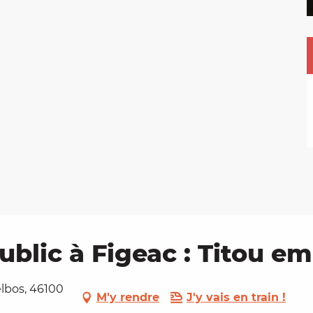
ublic à Figeac : Titou 
lbos, 46100
M'y rendre
J'y vais en train !