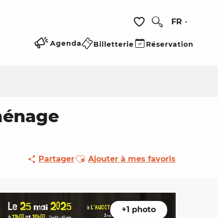
FR
Recherche
Voir les favoris
Agenda
Billetterie
Réservation
mménage
Ajouter aux favoris
Partager
Ajouter à mes favoris
+1 photo