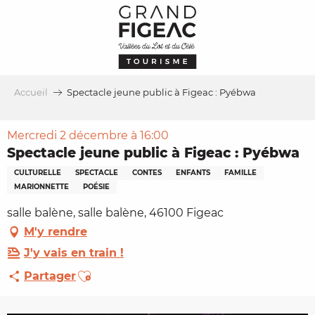
Aller
au
contenu
principal
Accueil
Spectacle jeune public à Figeac : Pyébwa
Mercredi 2 décembre à 16:00
Spectacle jeune public à Figeac : Pyébwa
CULTURELLE
SPECTACLE
CONTES
ENFANTS
FAMILLE
MARIONNETTE
POÉSIE
salle balène, salle balène, 46100 Figeac
M'y rendre
J'y vais en train !
Ajouter aux favoris
Partager