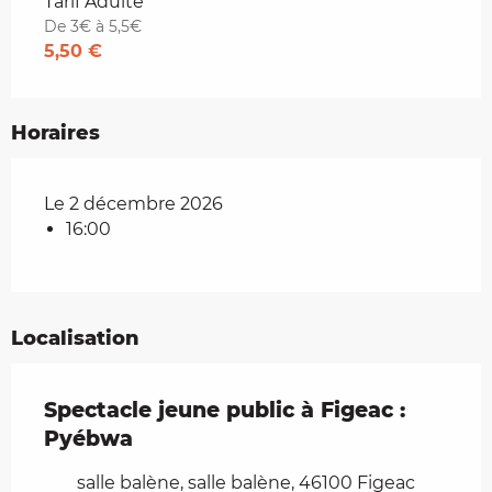
Tarifs 2026
Tarif Adulte
De 3€ à 5,5€
5,50 €
Horaires
Le 2 décembre 2026
16:00
Localisation
Spectacle jeune public à Figeac :
Pyébwa
salle balène, salle balène, 46100 Figeac