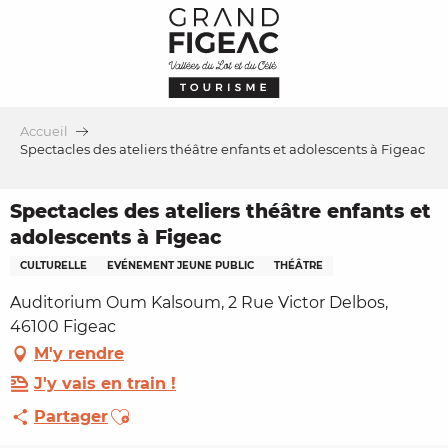
Aller
au
contenu
principal
Accueil
Spectacles des ateliers théâtre enfants et adolescents à Figeac
Spectacles des ateliers théâtre enfants et
adolescents à Figeac
CULTURELLE
EVÉNEMENT JEUNE PUBLIC
THÉÂTRE
Auditorium Oum Kalsoum, 2 Rue Victor Delbos,
46100 Figeac
M'y rendre
J'y vais en train !
Ajouter aux favoris
Partager