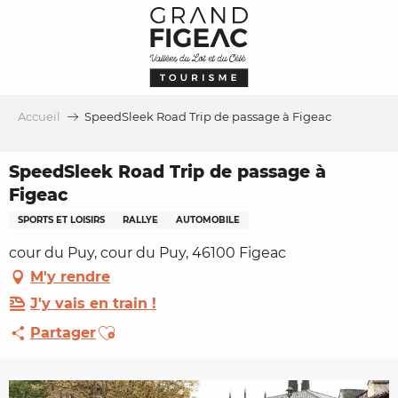
Aller
au
contenu
principal
Accueil
SpeedSleek Road Trip de passage à Figeac
SpeedSleek Road Trip de passage à
Figeac
SPORTS ET LOISIRS
RALLYE
AUTOMOBILE
cour du Puy, cour du Puy, 46100 Figeac
M'y rendre
J'y vais en train !
Ajouter aux favoris
Partager