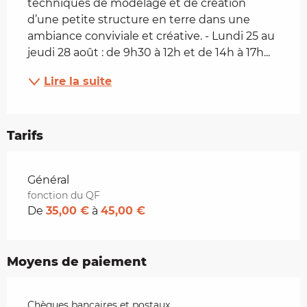
techniques de modelage et de création 
d’une petite structure en terre dans une 
ambiance conviviale et créative. - Lundi 25 au 
jeudi 28 août : de 9h30 à 12h et de 14h à 17h...
Lire la suite
Tarifs
Tarifs 2026
Général
fonction du QF
De
35,00 €
à
45,00 €
Moyens de paiement
Chèques bancaires et postaux