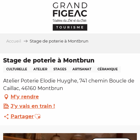
Aller
au
contenu
principal
Accueil
Stage de poterie à Montbrun
Stage de poterie à Montbrun
CULTURELLE
ATELIER
STAGES
ARTISANAT
CÉRAMIQUE
Atelier Poterie Elodie Huyghe, 741 chemin Boucle de
Caillac, 46160 Montbrun
M'y rendre
J'y vais en train !
Ajouter aux favoris
Partager