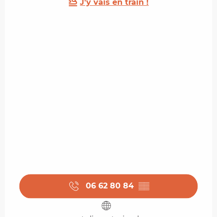
J'y vais en train !
06 62 80 84
▒▒