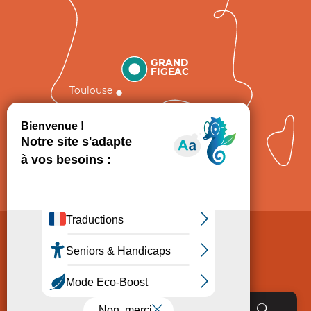
GRAND
FIGEAC
Toulouse
Comment venir ?
Mentions légales
Politique de Protection des données
Consentement
CGV
Accessibilité : non conforme