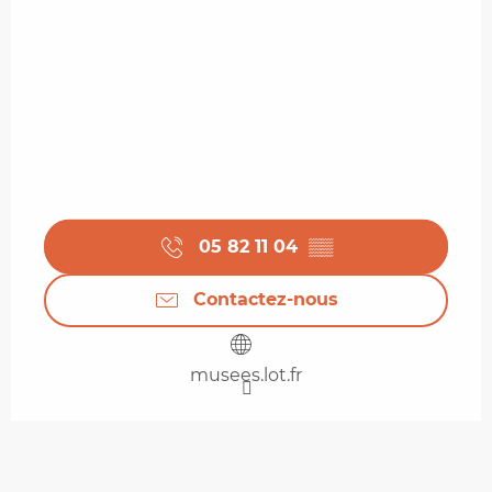
05 82 11 04
▒▒
Contactez-nous
musees.lot.fr