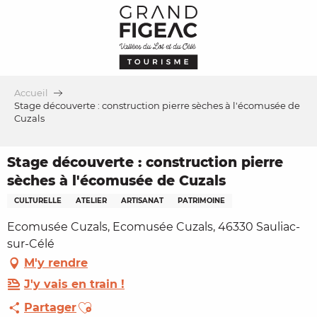
Aller
au
contenu
principal
Accueil
Stage découverte : construction pierre sèches à l'écomusée de
Cuzals
Stage découverte : construction pierre
sèches à l'écomusée de Cuzals
CULTURELLE
ATELIER
ARTISANAT
PATRIMOINE
Ecomusée Cuzals, Ecomusée Cuzals, 46330 Sauliac-
sur-Célé
M'y rendre
J'y vais en train !
Ajouter aux favoris
Partager