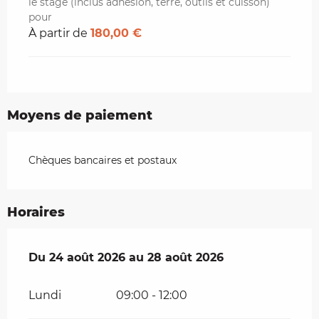
le stage (inclus adhésion, terre, outils et cuisson)
pour
À partir de
180,00 €
Moyens de paiement
Chèques bancaires et postaux
Horaires
Du
Du
24 août 2026
24 août 2026
au
au
28 août 2026
28 août 2026
Lundi
09:00 - 12:00