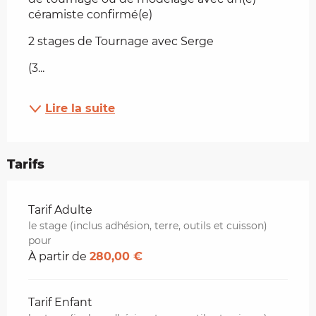
céramiste confirmé(e)
2 stages de Tournage avec Serge
(3...
Lire la suite
Tarifs
Tarifs 2026
Tarif Adulte
le stage (inclus adhésion, terre, outils et cuisson)
pour
À partir de
280,00 €
Tarif Enfant