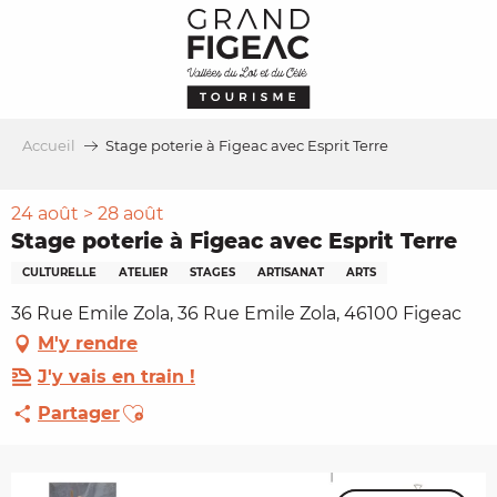
Aller
au
contenu
principal
Accueil
Stage poterie à Figeac avec Esprit Terre
24 août > 28 août
Stage poterie à Figeac avec Esprit Terre
CULTURELLE
ATELIER
STAGES
ARTISANAT
ARTS
36 Rue Emile Zola, 36 Rue Emile Zola, 46100 Figeac
M'y rendre
J'y vais en train !
Ajouter aux favoris
Partager