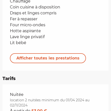
Chauffage
Coin cuisine à disposition
Draps et linges compris
Fer à repasser
Four micro-ondes
Hotte aspirante
Lave linge privatif
Lit bébé
Afficher toutes les prestations
Tarifs
Tarifs 2026
Nuitée
location 2 nuitées minimum du 01/04 2024 au
02/11/2024
À partir de
53,00 €