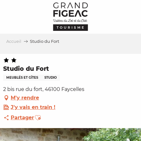
Aller
au
contenu
principal
Accueil
Studio du Fort
Studio du Fort
MEUBLÉS ET GÎTES
STUDIO
2 bis rue du fort, 46100 Faycelles
M'y rendre
J'y vais en train !
Ajouter aux favoris
Partager