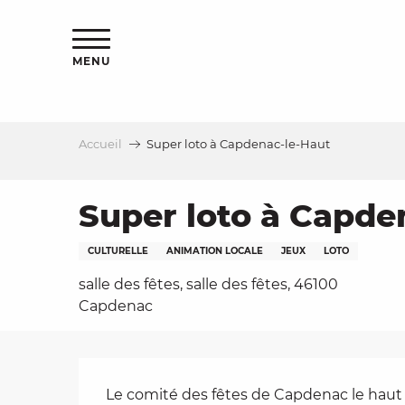
Aller
s
au
contenu
MENU
principal
Accueil
Super loto à Capdenac-le-Haut
le
Super loto à Capde
CULTURELLE
ANIMATION LOCALE
JEUX
LOTO
salle des fêtes, salle des fêtes, 46100
Capdenac
Description
Le comité des fêtes de Capdenac le haut vo