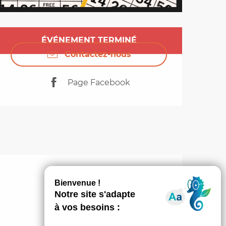
Ouverture et coordo
ÉVÉNEMENT TERMINÉ
Contactez-nous
Page Facebook