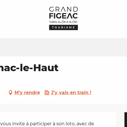
nac-le-Haut
M'y rendre
J'y vais en train !
us invite à participer à son loto, avec de 