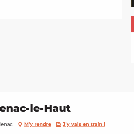
denac-le-Haut
pdenac
M'y rendre
J'y vais en train !