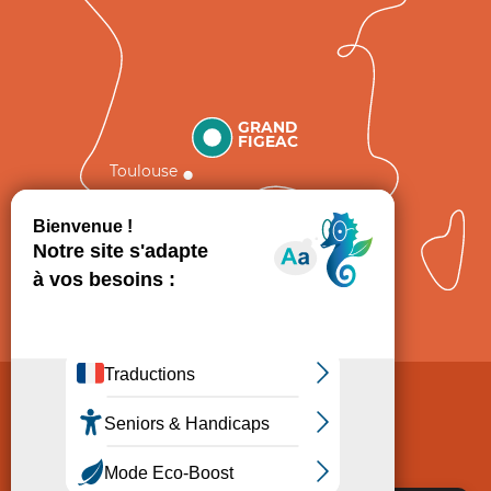
GRAND
FIGEAC
Toulouse
Comment venir ?
Mentions légales
Politique de Protection des données
Consentement
CGV
Accessibilité : non conforme