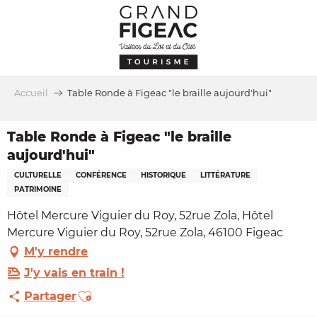
Aller
au
contenu
principal
Accueil
Table Ronde à Figeac "le braille aujourd'hui"
Table Ronde à Figeac "le braille
aujourd'hui"
CULTURELLE
CONFÉRENCE
HISTORIQUE
LITTÉRATURE
PATRIMOINE
Hôtel Mercure Viguier du Roy, 52rue Zola, Hôtel
Mercure Viguier du Roy, 52rue Zola, 46100 Figeac
M'y rendre
J'y vais en train !
Ajouter aux favoris
Partager