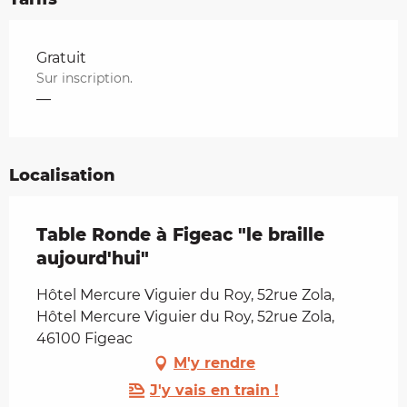
Tarifs 2026
Gratuit
Sur inscription.
—
Localisation
Table Ronde à Figeac "le braille
aujourd'hui"
Hôtel Mercure Viguier du Roy, 52rue Zola,
Hôtel Mercure Viguier du Roy, 52rue Zola,
46100 Figeac
M'y rendre
J'y vais en train !