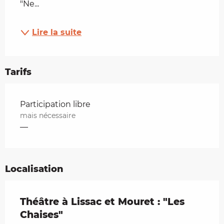
"Ne...
Lire la suite
Tarifs
Tarifs 2026
Participation libre
mais nécessaire
—
Localisation
Théâtre à Lissac et Mouret : "Les
Chaises"