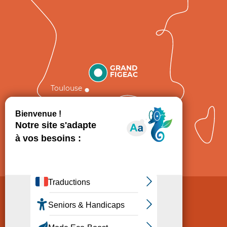
GRAND
FIGEAC
Toulouse
Comment venir ?
Mentions légales
Politique de Protection des données
Consentement
CGV