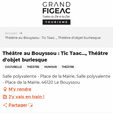
Aller
au
contenu
principal
Accueil
Théâtre au Bouyssou : Tic Taac…, Théâtre d'objet burlesque
Théâtre au Bouyssou : Tic Taac…, Théâtre
d'objet burlesque
CULTURELLE
THÉÂTRE
HUMOUR
THÉÂTRE
Salle polyvalente - Place de la Mairie, Salle polyvalente
- Place de la Mairie, 46120 Le Bouyssou
M'y rendre
J'y vais en train !
Ajouter aux favoris
Partager