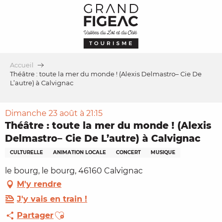
Aller
au
contenu
principal
Accueil
Théâtre : toute la mer du monde ! (Alexis Delmastro– Cie De
L’autre) à Calvignac
Dimanche 23 août à 21:15
Théâtre : toute la mer du monde ! (Alexis
Delmastro– Cie De L’autre) à Calvignac
CULTURELLE
ANIMATION LOCALE
CONCERT
MUSIQUE
le bourg, le bourg, 46160 Calvignac
M'y rendre
J'y vais en train !
Ajouter aux favoris
Partager