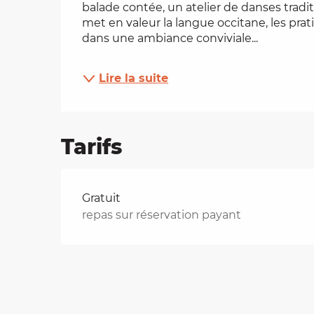
balade contée, un atelier de danses tradit
met en valeur la langue occitane, les prat
es
dans une ambiance conviviale...
t
Lire la suite
Tarifs
Tarifs 2026
Gratuit
repas sur réservation payant