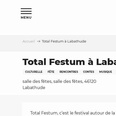
Aller
s
au
contenu
MENU
principal
Accueil
Total Festum à Labathude
le
Total Festum à La
CULTURELLE
FÊTE
RENCONTRES
CONTES
MUSIQUE
salle des fêtes, salle des fêtes, 46120
Labathude
Description
Total Festum, c’est le festival autour de l