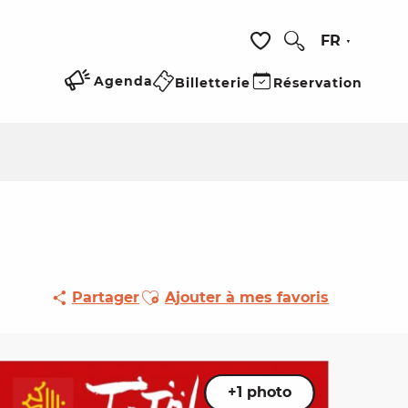
FR
Recherche
Voir les favoris
Agenda
Billetterie
Réservation
Ajouter aux favoris
Partager
Ajouter à mes favoris
+1 photo