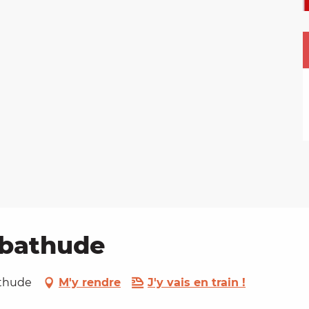
abathude
athude
M'y rendre
J'y vais en train !