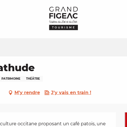
bathude
PATRIMOINE
THÉÂTRE
M'y rendre
J'y vais en train !
a culture occitane proposant un café patois, une 