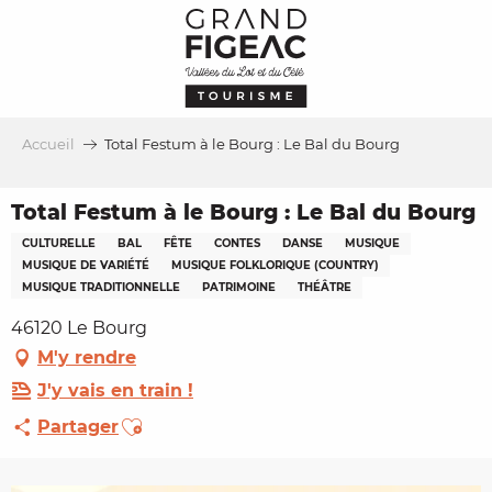
Aller
au
contenu
principal
Accueil
Total Festum à le Bourg : Le Bal du Bourg
Total Festum à le Bourg : Le Bal du Bourg
CULTURELLE
BAL
FÊTE
CONTES
DANSE
MUSIQUE
MUSIQUE DE VARIÉTÉ
MUSIQUE FOLKLORIQUE (COUNTRY)
MUSIQUE TRADITIONNELLE
PATRIMOINE
THÉÂTRE
46120 Le Bourg
M'y rendre
J'y vais en train !
Ajouter aux favoris
Partager