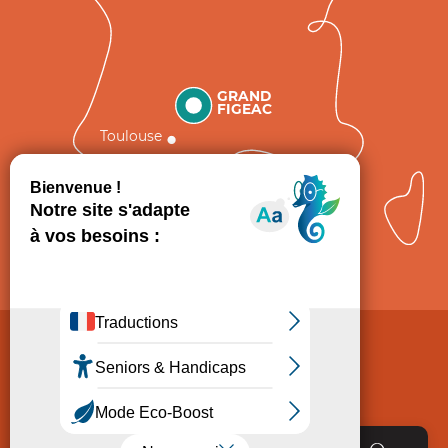
GRAND
FIGEAC
Toulouse
Comment venir ?
Mentions légales
Politique de Protection des données
Consentement
CGV
Accessibilité : non conforme