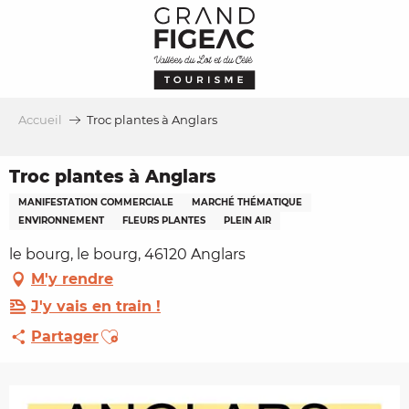
Aller
au
contenu
principal
Accueil
Troc plantes à Anglars
Troc plantes à Anglars
MANIFESTATION COMMERCIALE
MARCHÉ THÉMATIQUE
ENVIRONNEMENT
FLEURS PLANTES
PLEIN AIR
le bourg, le bourg, 46120 Anglars
M'y rendre
J'y vais en train !
Ajouter aux favoris
Partager