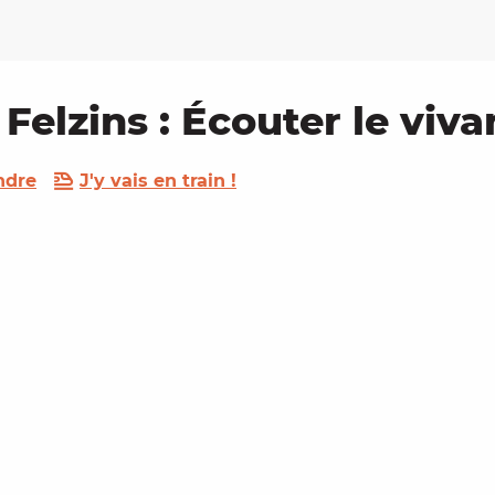
à Felzins : Écouter le viva
ndre
J'y vais en train !