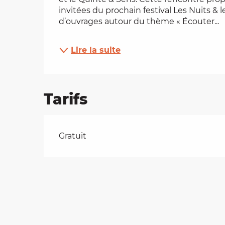
invitées du prochain festival Les Nuits & 
es
d’ouvrages autour du thème « Écouter...
t
Lire la suite
Tarifs
Tarifs 2026
Gratuit