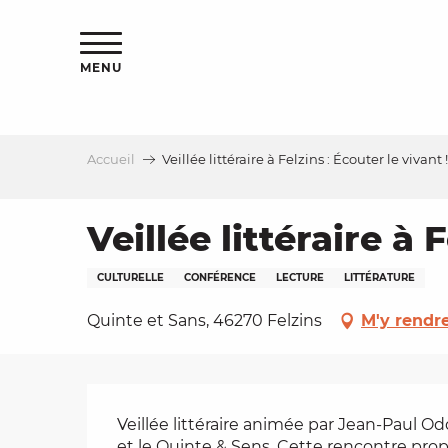
Aller
s
au
contenu
MENU
principal
Accueil
Veillée littéraire à Felzins : Écouter le vivant !
le
Veillée littéraire à 
CULTURELLE
CONFÉRENCE
LECTURE
LITTÉRATURE
Quinte et Sans, 46270 Felzins
M'y rendr
Description
Veillée littéraire animée par Jean-Paul Od
et le Quinte & Sens. Cette rencontre pro