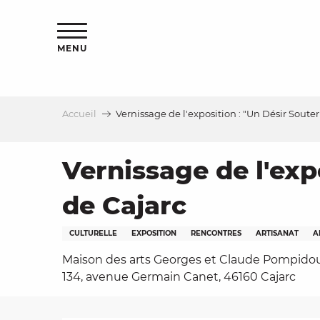
Aller
s
au
contenu
MENU
principal
Accueil
Vernissage de l'exposition : "Un Désir Soute
le
Vernissage de l'exp
de Cajarc
CULTURELLE
EXPOSITION
RENCONTRES
ARTISANAT
A
Maison des arts Georges et Claude Pompidou
134, avenue Germain Canet, 46160 Cajarc