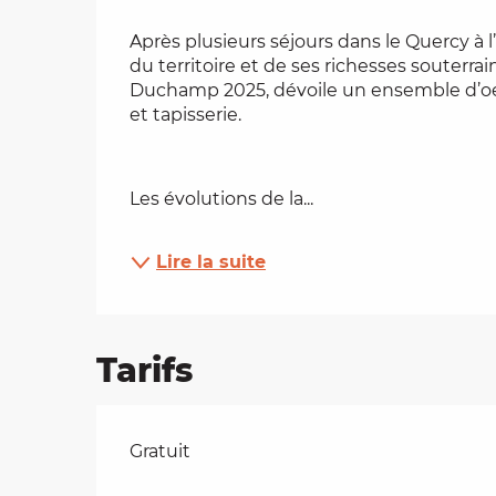
Description
es
Après plusieurs séjours dans le Quercy à l’
du territoire et de ses richesses souterra
Duchamp 2025, dévoile un ensemble d’oeu
t
et tapisserie.
Les évolutions de la...
Lire la suite
Tarifs
Tarifs 2026
Gratuit