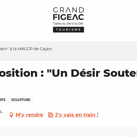
rrain" à la MAGCP de Cajarc
osition : "Un Désir Sout
RTS
SCULPTURE
,
M'y rendre
J'y vais en train !