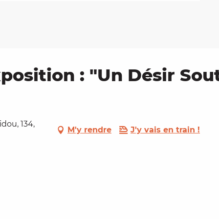
position : "Un Désir Sout
dou, 134,
M'y rendre
J'y vais en train !