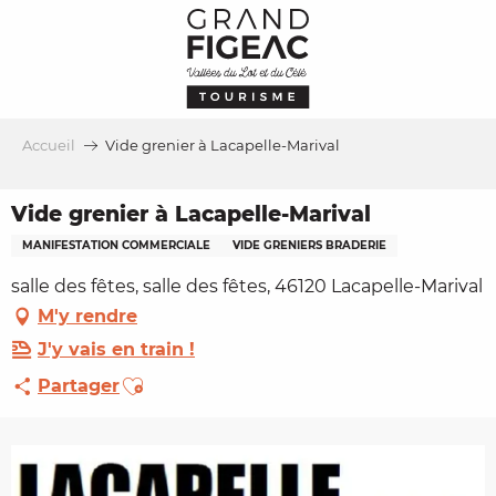
Aller
au
contenu
principal
Accueil
Vide grenier à Lacapelle-Marival
Vide grenier à Lacapelle-Marival
MANIFESTATION COMMERCIALE
VIDE GRENIERS BRADERIE
salle des fêtes, salle des fêtes, 46120 Lacapelle-Marival
M'y rendre
J'y vais en train !
Ajouter aux favoris
Partager