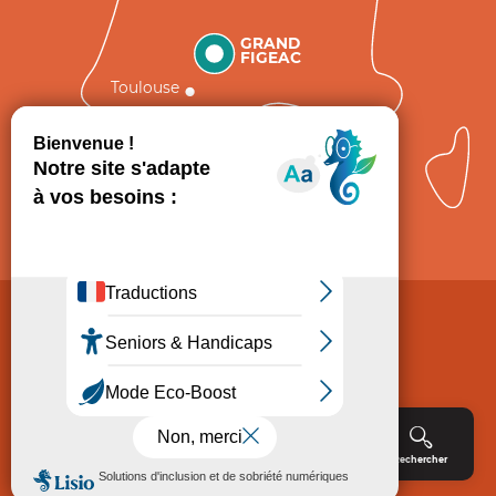
GRAND
FIGEAC
Toulouse
Comment venir ?
Mentions légales
Politique de Protection des données
Consentement
CGV
Accessibilité : non conforme
Menu
Agenda
Rechercher
Billetterie
Réservation