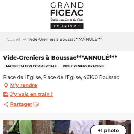
Aller
au
contenu
principal
Accueil
Vide-Greniers à Boussac***ANNULÉ***
Vide-Greniers à Boussac***ANNULÉ***
MANIFESTATION COMMERCIALE
VIDE GRENIERS BRADERIE
Place de l'Eglise, Place de l'Eglise, 46100 Boussac
M'y rendre
J'y vais en train !
Ajouter aux favoris
Partager
+1 photo