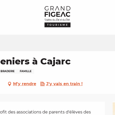
eniers à Cajarc
S BRADERIE
FAMILLE
M'y rendre
J'y vais en train !
fit des associations de parents d'élèves des 