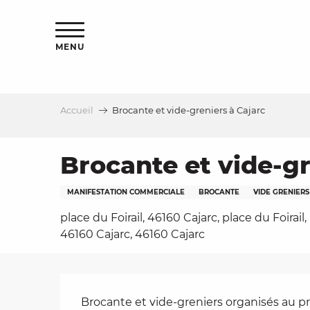
Aller
s
au
contenu
MENU
principal
Accueil
Brocante et vide-greniers à Cajarc
le
Brocante et vide-gr
MANIFESTATION COMMERCIALE
BROCANTE
VIDE GRENIER
place du Foirail, 46160 Cajarc, place du Foirail,
46160 Cajarc, 46160 Cajarc
Description
Brocante et vide-greniers organisés au pro