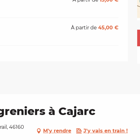
À partir de
45,00 €
greniers à Cajarc
rail, 46160
M'y rendre
J'y vais en train !