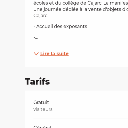
écoles et du collège de Cajarc. La manifest
une journée dédiée à la vente d'objets d'o
es
Cajarc.
t
- Accueil des exposants
-...
Lire la suite
Tarifs
Tarifs 2026
Gratuit
visiteurs
Général