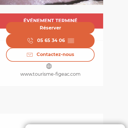
Ouverture et coordo
ÉVÉNEMENT TERMINÉ
Réserver
05 65 34 06
▒▒
Contactez-nous
www.tourisme-figeac.com