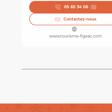
05 65 34 06
▒▒
Contactez-nous
www.tourisme-figeac.com