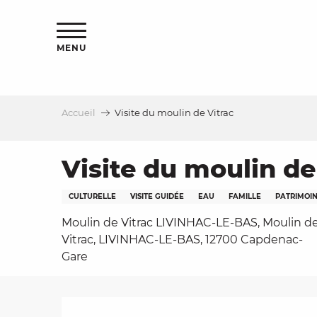
Aller
s
au
contenu
MENU
principal
Accueil
Visite du moulin de Vitrac
le
Visite du moulin de
CULTURELLE
VISITE GUIDÉE
EAU
FAMILLE
PATRIMOI
Moulin de Vitrac LIVINHAC-LE-BAS, Moulin d
Vitrac, LIVINHAC-LE-BAS, 12700 Capdenac-
Gare
Description