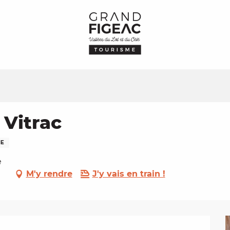
 Vitrac
NE
e
M'y rendre
J'y vais en train !