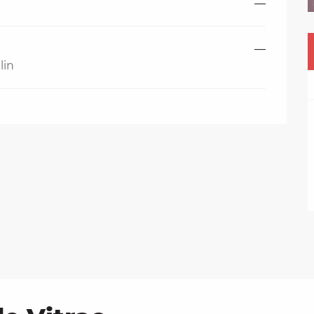
—
—
lin