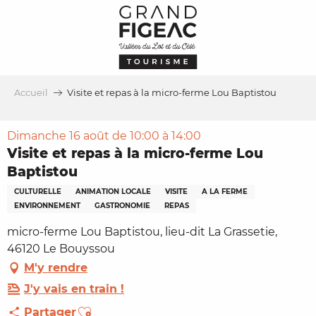
Aller
au
contenu
principal
Accueil
Visite et repas à la micro-ferme Lou Baptistou
Dimanche 16 août de 10:00 à 14:00
Visite et repas à la micro-ferme Lou
Baptistou
CULTURELLE
ANIMATION LOCALE
VISITE
A LA FERME
ENVIRONNEMENT
GASTRONOMIE
REPAS
micro-ferme Lou Baptistou, lieu-dit La Grassetie,
46120 Le Bouyssou
M'y rendre
J'y vais en train !
Ajouter aux favoris
Partager