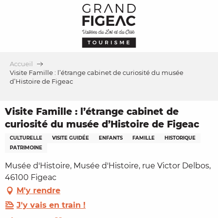
Aller
au
contenu
principal
Accueil
Visite Famille : l’étrange cabinet de curiosité du musée
d’Histoire de Figeac
Visite Famille : l’étrange cabinet de
curiosité du musée d’Histoire de Figeac
CULTURELLE
VISITE GUIDÉE
ENFANTS
FAMILLE
HISTORIQUE
PATRIMOINE
Musée d'Histoire, Musée d'Histoire, rue Victor Delbos,
46100 Figeac
M'y rendre
J'y vais en train !
Ajouter aux favoris