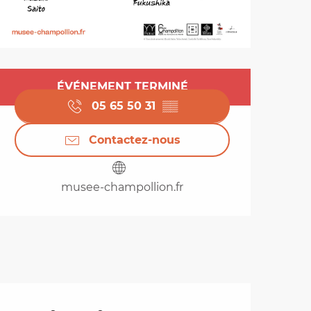
Ouverture et coordo
ÉVÉNEMENT TERMINÉ
05 65 50 31
▒▒
Contactez-nous
musee-champollion.fr