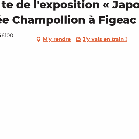
te de l'exposition « Japo
ée Champollion à Figeac
46100
M'y rendre
J'y vais en train !