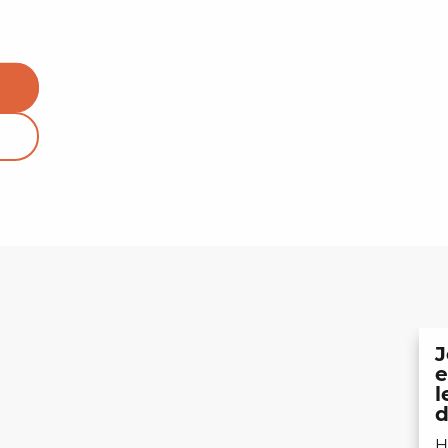
J
e
l
d
H