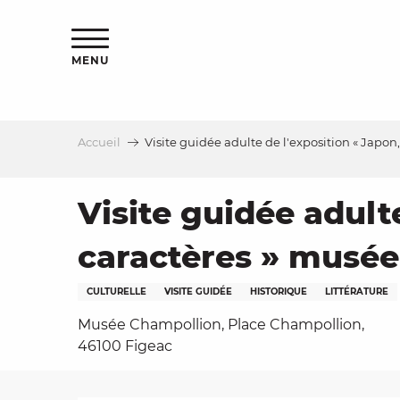
Aller
s
au
contenu
MENU
principal
Accueil
Visite guidée adulte de l'exposition « Japo
le
Visite guidée adulte
caractères » musée
CULTURELLE
VISITE GUIDÉE
HISTORIQUE
LITTÉRATURE
Musée Champollion, Place Champollion,
46100 Figeac