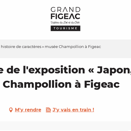
n, histoire de caractères » musée Champollion à Figeac
 de l'exposition « Japon,
 Champollion à Figeac
M'y rendre
J'y vais en train !