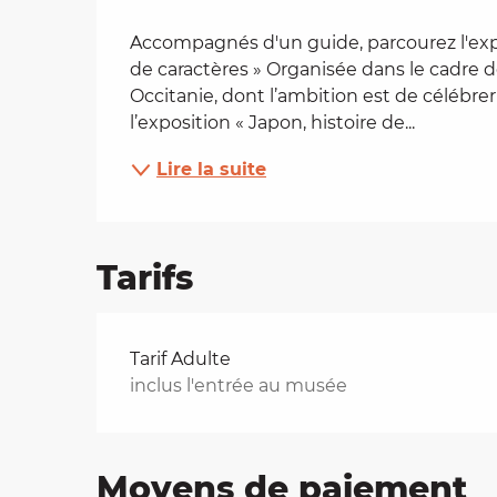
Description
es
Accompagnés d'un guide, parcourez l'expo
de caractères » Organisée dans le cadre d
Occitanie, dont l’ambition est de célébrer 
t
l’exposition « Japon, histoire de...
Lire la suite
Tarifs
Tarifs 2026
Tarif Adulte
inclus l'entrée au musée
Moyens de paiement