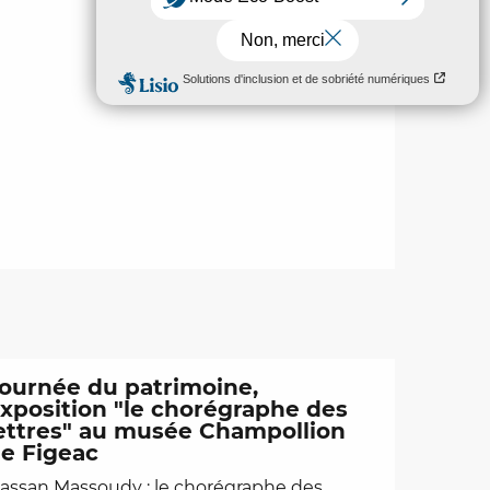
ournée du patrimoine,
xposition "le chorégraphe des
ettres" au musée Champollion
e Figeac
assan Massoudy : le chorégraphe des