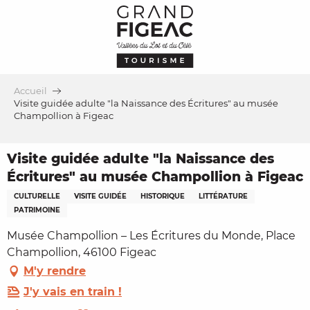
Aller
au
contenu
principal
Accueil
Visite guidée adulte "la Naissance des Écritures" au musée
Champollion à Figeac
Visite guidée adulte "la Naissance des
Écritures" au musée Champollion à Figeac
CULTURELLE
VISITE GUIDÉE
HISTORIQUE
LITTÉRATURE
PATRIMOINE
Musée Champollion – Les Écritures du Monde, Place
Champollion, 46100 Figeac
M'y rendre
J'y vais en train !
Ajouter aux favoris